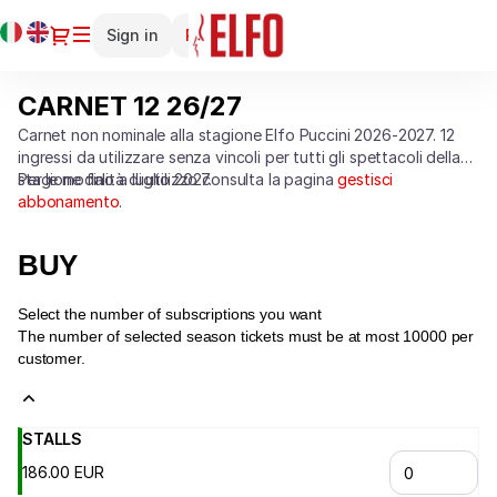
Season
Current
Dialog
Sign in
Register
tickets
Language
[CARNET
12
CARNET 12 26/27
CARNET
26/27]
12
-
Carnet non nominale alla stagione Elfo Puccini 2026-2027. 12
26/27
ingressi da utilizzare senza vincoli per tutti gli spettacoli della
Teatro
stagione fino a luglio 2027.
Per le modalità di utilizzo consulta la pagina
gestisci
Elfo
abbonamento
.
Puccini
BUY
Select the number of subscriptions you want
The number of selected
season tickets
must be at most
10000
per
customer.
STALLS
186
.
00
EUR