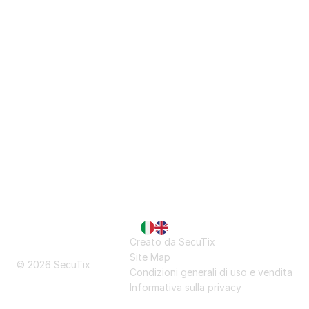
Piè
Lingua
Creato da SecuTix
di
attuale
Site Map
pagina
© 2026 SecuTix
Condizioni generali di uso e vendita
Informativa sulla privacy