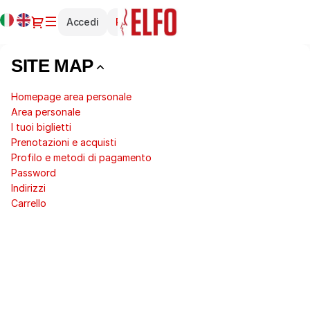
Site
Lingua
Dialogo
Accedi
Registrati
Map
attuale
-
Teatro
SITE MAP
Elfo
Puccini
Homepage area personale
Area personale
I tuoi biglietti
Prenotazioni e acquisti
Profilo e metodi di pagamento
Password
Indirizzi
Carrello